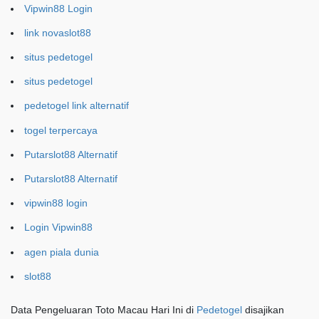
Vipwin88 Login
link novaslot88
situs pedetogel
situs pedetogel
pedetogel link alternatif
togel terpercaya
Putarslot88 Alternatif
Putarslot88 Alternatif
vipwin88 login
Login Vipwin88
agen piala dunia
slot88
Data Pengeluaran Toto Macau Hari Ini di
Pedetogel
disajikan