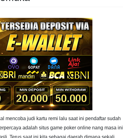
al mencoba judi kartu remi lalu saat ini pendaftar sudah
erpercaya adalah situs game poker online nang masa ini
li. Terus saat ini kita sebagai daerah dimana sekali