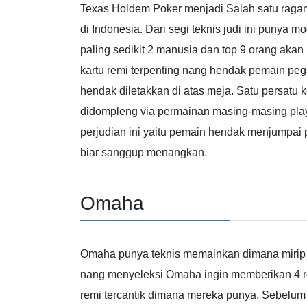
Texas Holdem Poker menjadi Salah satu ragam
di Indonesia. Dari segi teknis judi ini puny
paling sedikit 2 manusia dan top 9 orang akan 
kartu remi terpenting nang hendak pemain peg
hendak diletakkan di atas meja. Satu persatu k
didompleng via permainan masing-masing play
perjudian ini yaitu pemain hendak menjumpai p
biar sanggup menangkan.
Omaha
Omaha punya teknis memainkan dimana mirip s
nang menyeleksi Omaha ingin memberikan 4 r
remi tercantik dimana mereka punya. Sebelum