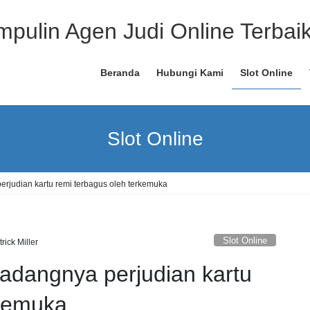
mpulin Agen Judi Online Terbai
Beranda
Hubungi Kami
Slot Online
Slot Online
erjudian kartu remi terbagus oleh terkemuka
Slot Online
rick Miller
ladangnya perjudian kartu
rkemuka