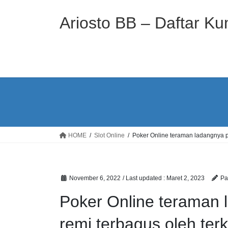
Skip
Skip
to
to
Ariosto BB – Daftar Ku
the
the
content
Navigation
HOME
Slot Online
Poker Online teraman ladangnya p
November 6, 2022
/ Last updated :
Maret 2, 2023
Pat
Poker Online teraman 
remi terbagus oleh te