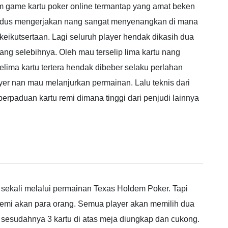
 game kartu poker online termantap yang amat beken
a modus mengerjakan nang sangat menyenangkan di mana
keikutsertaan. Lagi seluruh player hendak dikasih dua
ang selebihnya. Oleh mau terselip lima kartu nang
elima kartu tertera hendak dibeber selaku perlahan
er nan mau melanjurkan permainan. Lalu teknis dari
erpaduan kartu remi dimana tinggi dari penjudi lainnya
ekali melalui permainan Texas Holdem Poker. Tapi
emi akan para orang. Semua player akan memilih dua
 sesudahnya 3 kartu di atas meja diungkap dan cukong.