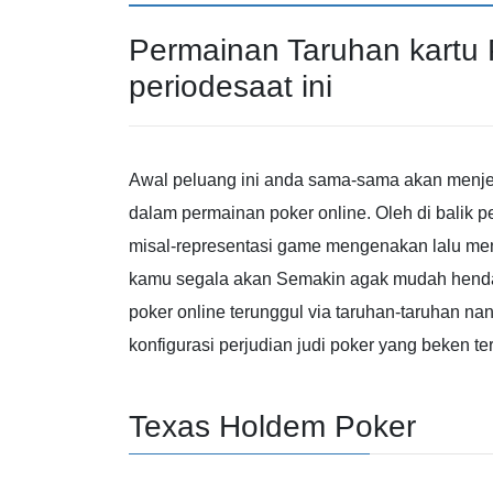
Permainan Taruhan kartu 
periodesaat ini
Awal peluang ini anda sama-sama akan menje
dalam permainan poker online. Oleh di balik 
misal-representasi game mengenakan lalu men
kamu segala akan Semakin agak mudah henda
poker online terunggul via taruhan-taruhan nan 
konfigurasi perjudian judi poker yang beken 
Texas Holdem Poker