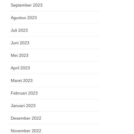
September 2023
Agustus 2023
Juli 2023
Juni 2023
Mei 2023
April 2023
Maret 2023
Februari 2023
Januari 2023
Desember 2022
November 2022