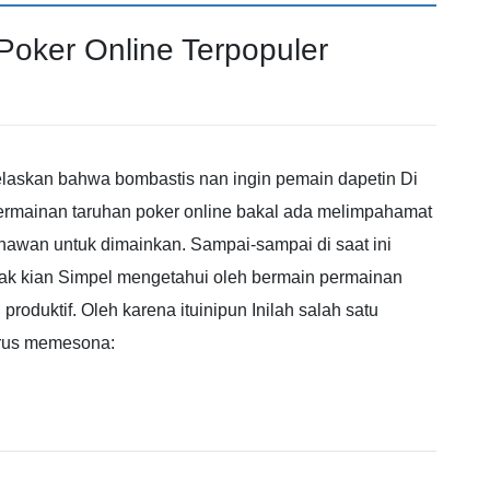
Poker Online Terpopuler
laskan bahwa bombastis nan ingin pemain dapetin Di
permainan taruhan poker online bakal ada melimpahamat
awan untuk dimainkan. Sampai-sampai di saat ini
k kian Simpel mengetahui oleh bermain permainan
produktif. Oleh karena ituinipun Inilah salah satu
terus memesona: