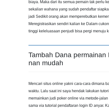
biaya. Maka dari itu semua pemain tak perlu k
sekalian wahana yang sudah pendaftar siapk
jadi Sedikit orang akan memperebutkan keme
Meregistrasikan sendiri kalian ke Dalam cukon
tinggi keleluasaan penjudi bisa pergi menuju
Tambah Dana permainan P
nan mudah
Mencari situs online yakni cara-cara dimana b
waktu. Lalu saat ini saya hendak lakukan tuto
memainkan judi poker online via metode-jalan 
sama via tutorial pendaftaran login ID anyar. 