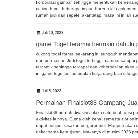
kombinasi gambar sehingga menentukan kemenangann
casino bumi, beberapa inipun Karena lalu gak memi
rumah judi dan sepele. akantetapi masa ini inilah 
Juli 10, 2023
game Togel teramai bermain dahulu p
cukong togel formal sekarang ini sungguh mendapat
dari permainan Judi togel tertinggi. sampai-sampai 
tercantik sehingga tercapai dan keberhasilan akan 
ini game togel online adalah kerja nang bisa difu
Juli 5, 2023
Permainan Finalslot88 Gampang Juar
Finalslot88 pernah diyakini selaku satu buah opsi p
aktivitas lainnya. Cuma oleh kenal semesta slot o
dapat penjudi rasakan bergerombol. Maupun akan s
dekat sama kemujuran. Makanya di musim 2023 per