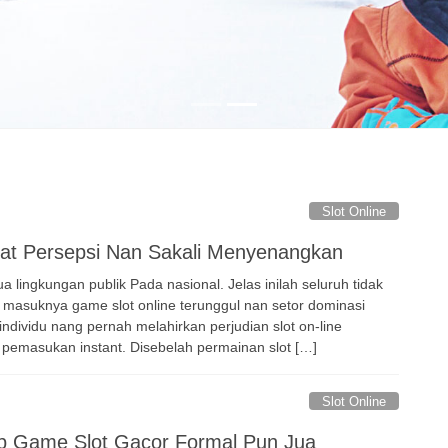
Slot Online
at Persepsi Nan Sakali Menyenangkan
 lingkungan publik Pada nasional. Jelas inilah seluruh tidak
 masuknya game slot online terunggul nan setor dominasi
 individu nang pernah melahirkan perjudian slot on-line
emasukan instant. Disebelah permainan slot […]
Slot Online
b Game Slot Gacor Formal Pun Jua