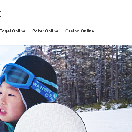
k
Togel Online
Poker Online
Casino Online
Next