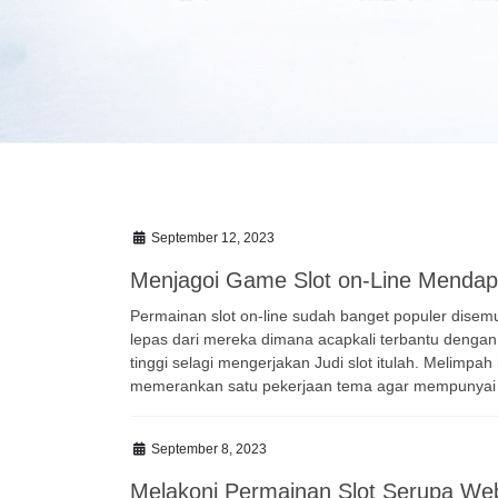
September 12, 2023
Menjagoi Game Slot on-Line Mendap
Permainan slot on-line sudah banget populer disemua
lepas dari mereka dimana acapkali terbantu dengan
tinggi selagi mengerjakan Judi slot itulah. Melimpah
memerankan satu pekerjaan tema agar mempunyai p
September 8, 2023
Melakoni Permainan Slot Serupa We