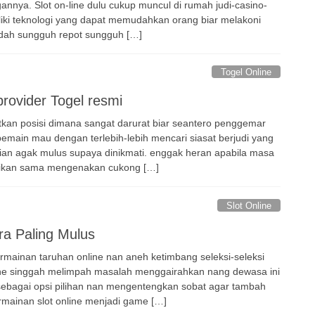
ya. Slot on-line dulu cukup muncul di rumah judi-casino-
liki teknologi yang dapat memudahkan orang biar melakoni
sudah sungguh repot sungguh […]
Togel Online
rovider Togel resmi
kan posisi dimana sangat darurat biar seantero penggemar
pemain mau dengan terlebih-lebih mencari siasat berjudi yang
kian agak mulus supaya dinikmati. enggak heran apabila masa
ngsikan sama mengenakan cukong […]
Slot Online
a Paling Mulus
ermainan taruhan online nan aneh ketimbang seleksi-seleksi
nline singgah melimpah masalah menggairahkan nang dewasa ini
ebagai opsi pilihan nan mengentengkan sobat agar tambah
mainan slot online menjadi game […]