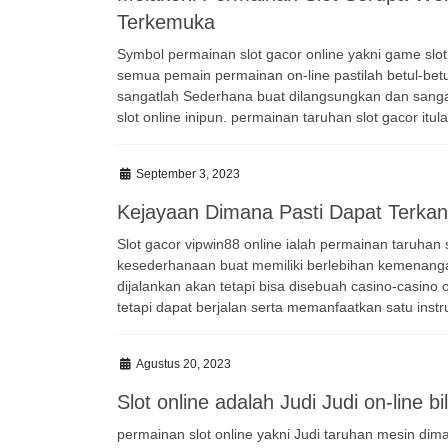
Terkemuka
Symbol permainan slot gacor online yakni game slot
semua pemain permainan on-line pastilah betul-betu
sangatlah Sederhana buat dilangsungkan dan san
slot online inipun. permainan taruhan slot gacor i
September 3, 2023
Kejayaan Dimana Pasti Dapat Terkan
Slot gacor vipwin88 online ialah permainan taruha
kesederhanaan buat memiliki berlebihan kemenangan w
dijalankan akan tetapi bisa disebuah casino-casino of
tetapi dapat berjalan serta memanfaatkan satu inst
Agustus 20, 2023
Slot online adalah Judi Judi on-line 
permainan slot online yakni Judi taruhan mesin di