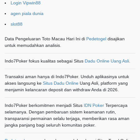
Login Vipwin88
agen piala dunia
slot88
Data Pengeluaran Toto Macau Hari Ini di
Pedetogel
disajikan
untuk memudahkan analisis.
Indo7Poker fokus kualitas sebagai Situs
Dadu Online Uang Asli
.
Transaksi aman hanya di Indo7Poker. Unduh aplikasinya untuk
akses langsung ke
Situs Dadu Online
Uang Asli, platform yang
menjamin kelancaran deposit dan withdraw Anda di 2026.
Indo7Poker berkomitmen menjadi Situs
IDN Poker
Terpercaya
selamanya. Dengan pembaruan sistem keamanan rutin,
transparansi permainan selalu terjaga, memberikan rasa aman
jangka panjang bagi seluruh komunitas poker.